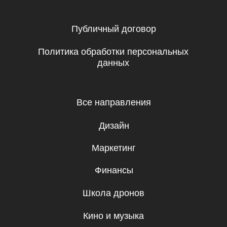
Управление
Игры
Хобби и увлечения
Маркетплейсы
Психология
Другое
ООО «Байскилз», УНП 193454177
220012, Республика Беларусь,
г. Минск, ул. Толбухина, 2, пом.19
Свидетельство о государственной регистрации
№ 193 454 177 от 06.08.2020 выдано Минским
горисполкомом