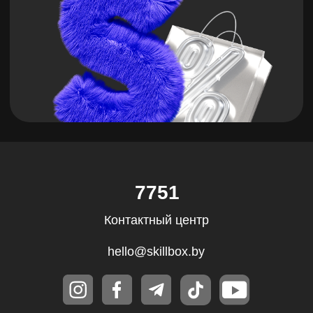
hello@skillbox.by
Публичный договор
Политика обработки персональных
данных
Все направления
Дизайн
Маркетинг
Финансы
Школа дронов
Кино и музыка
Программирование
Аналитика